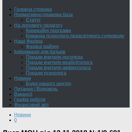
Головна сторінка
Нормативно-правова база
Статут
На допомогу педагогу
Корекційні програми
Команда психолого-педагогічного супроводу
Наші Фахівці
Фахівці району
Інформація для батьків
Поради вчителя-логопеда
Поради вчителя-реабілітолога
Поради вчителя-дефектолога
Поради психолога
Новини
Будні нашого центру
Питання / Відповідь
Вакансії
Графік роботи
Фінансовий звіт
Новини
0