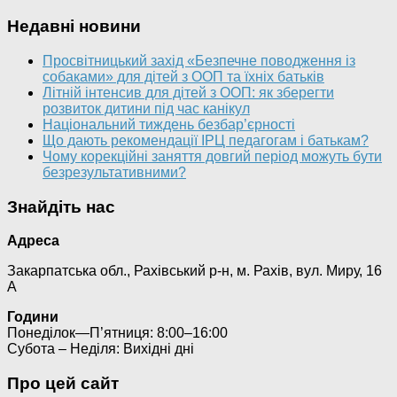
Недавні новини
Просвітницький захід «Безпечне поводження із
собаками» для дітей з ООП та їхніх батьків
Літній інтенсив для дітей з ООП: як зберегти
розвиток дитини під час канікул
Національний тиждень безбар’єрності
Що дають рекомендації ІРЦ педагогам і батькам?
Чому корекційні заняття довгий період можуть бути
безрезультативними?
Знайдіть нас
Адреса
Закарпатська обл., Рахівський р-н, м. Рахів, вул. Миру, 16
А
Години
Понеділок—П’ятниця: 8:00–16:00
Субота – Неділя: Вихідні дні
Про цей сайт