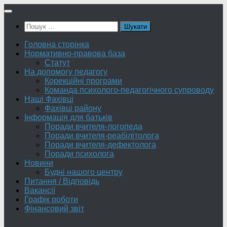
Skip
to
Пошук:
content
Головна сторінка
Нормативно-правова база
Статут
На допомогу педагогу
Корекційні програми
Команда психолого-педагогічного супроводу
Наші Фахівці
Фахівці району
Інформація для батьків
Поради вчителя-логопеда
Поради вчителя-реабілітолога
Поради вчителя-дефектолога
Поради психолога
Новини
Будні нашого центру
Питання / Відповідь
Вакансії
Графік роботи
Фінансовий звіт