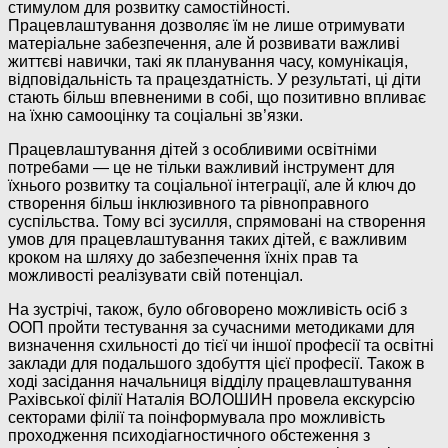
стимулом для розвитку самостійності.
Працевлаштування дозволяє їм не лише отримувати
матеріальне забезпечення, але й розвивати важливі
життєві навички, такі як планування часу, комунікація,
відповідальність та працездатність. У результаті, ці діти
стають більш впевненими в собі, що позитивно впливає
на їхню самооцінку та соціальні зв’язки.
Працевлаштування дітей з особливими освітніми
потребами — це не тільки важливий інструмент для
їхнього розвитку та соціальної інтеграції, але й ключ до
створення більш інклюзивного та рівноправного
суспільства. Тому всі зусилля, спрямовані на створення
умов для працевлаштування таких дітей, є важливим
кроком на шляху до забезпечення їхніх прав та
можливості реалізувати свій потенціал.
На зустрічі, також, було обговорено можливість осіб з
ООП пройти тестування за сучасними методиками для
визначення схильності до тієї чи іншої професії та освітні
заклади для подальшого здобуття цієї професії. Також в
ході засідання начальниця відділу працевлаштування
Рахівської філії Наталія ВОЛОШИН провела екскурсію
секторами філії та поінформувала про можливість
проходження психодіагностичного обстеження з