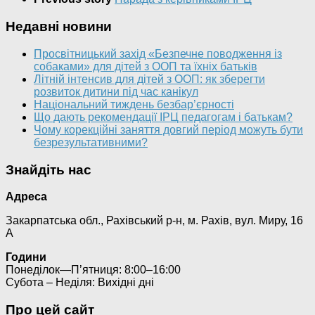
Недавні новини
Просвітницький захід «Безпечне поводження із
собаками» для дітей з ООП та їхніх батьків
Літній інтенсив для дітей з ООП: як зберегти
розвиток дитини під час канікул
Національний тиждень безбар’єрності
Що дають рекомендації ІРЦ педагогам і батькам?
Чому корекційні заняття довгий період можуть бути
безрезультативними?
Знайдіть нас
Адреса
Закарпатська обл., Рахівський р-н, м. Рахів, вул. Миру, 16
А
Години
Понеділок—П’ятниця: 8:00–16:00
Субота – Неділя: Вихідні дні
Про цей сайт