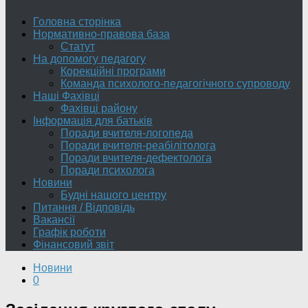
Головна сторінка
Нормативно-правова база
Статут
На допомогу педагогу
Корекційні програми
Команда психолого-педагогічного супроводу
Наші Фахівці
Фахівці району
Інформація для батьків
Поради вчителя-логопеда
Поради вчителя-реабілітолога
Поради вчителя-дефектолога
Поради психолога
Новини
Будні нашого центру
Питання / Відповідь
Вакансії
Графік роботи
Фінансовий звіт
Новини
0