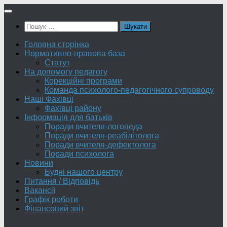
Skip
to
Пошук:
content
Головна сторінка
Нормативно-правова база
Статут
На допомогу педагогу
Корекційні програми
Команда психолого-педагогічного супроводу
Наші Фахівці
Фахівці району
Інформація для батьків
Поради вчителя-логопеда
Поради вчителя-реабілітолога
Поради вчителя-дефектолога
Поради психолога
Новини
Будні нашого центру
Питання / Відповідь
Вакансії
Графік роботи
Фінансовий звіт