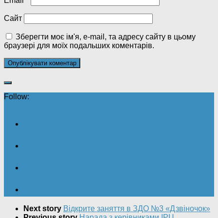
Email
*
Сайт
Зберегти моє ім'я, e-mail, та адресу сайту в цьому
браузері для моїх подальших коментарів.
Follow:
Next story
Відкрите заняття в ЗДО №3 «Дзвіночок»
Previous story
Нарада з керівниками ІРЦ