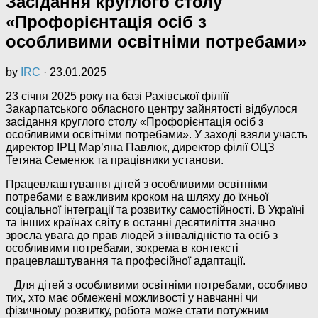
Засідання круглого столу
«Профорієнтація осіб з
особливими освітніми потребами»
by
IRC
·
23.01.2025
23 січня 2025 року на базі Рахівської філіїї
Закарпатського обласного центру зайнятості відбулося
засідання круглого столу «Профорієнтація осіб з
особливими освітніми потребами». У заході взяли участь
директор ІРЦ Мар’яна Павлюк, директор філії ОЦЗ
Тетяна Семенюк та працівники установи.
Працевлаштування дітей з особливими освітніми
потребами є важливим кроком на шляху до їхньої
соціальної інтеграції та розвитку самостійності. В Україні
та інших країнах світу в останні десятиліття значно
зросла увага до прав людей з інвалідністю та осіб з
особливими потребами, зокрема в контексті
працевлаштування та професійної адаптації.
Для дітей з особливими освітніми потребами, особливо
тих, хто має обмежені можливості у навчанні чи
фізичному розвитку, робота може стати потужним