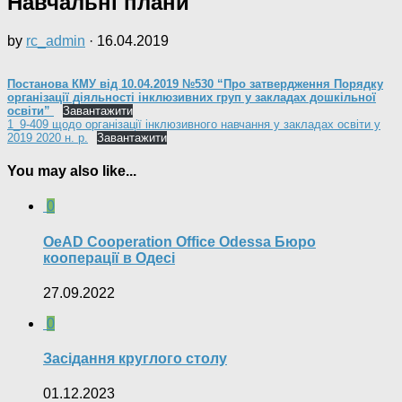
Навчальні плани
by
rc_admin
·
16.04.2019
Постанова КМУ від 10.04.2019 №530 “Про затвердження Порядку
організації діяльності інклюзивних груп у закладах дошкільної
освіти”
Завантажити
1_9-409 щодо організації інклюзивного навчання у закладах освіти у
2019 2020 н. р.
Завантажити
You may also like...
0
OeAD Cooperation Office Odessa Бюро
кооперації в Одесі
27.09.2022
0
Засідання круглого столу
01.12.2023