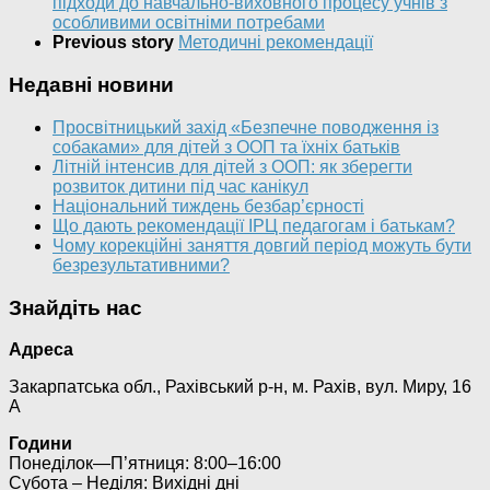
підходи до навчально-виховного процесу учнів з
особливими освітніми потребами
Previous story
Методичні рекомендації
Недавні новини
Просвітницький захід «Безпечне поводження із
собаками» для дітей з ООП та їхніх батьків
Літній інтенсив для дітей з ООП: як зберегти
розвиток дитини під час канікул
Національний тиждень безбар’єрності
Що дають рекомендації ІРЦ педагогам і батькам?
Чому корекційні заняття довгий період можуть бути
безрезультативними?
Знайдіть нас
Адреса
Закарпатська обл., Рахівський р-н, м. Рахів, вул. Миру, 16
А
Години
Понеділок—П’ятниця: 8:00–16:00
Субота – Неділя: Вихідні дні