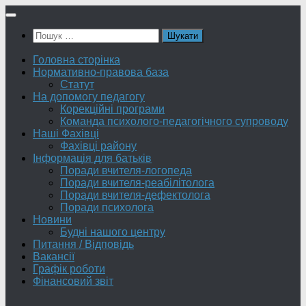
Skip
to
Пошук:
content
Головна сторінка
Нормативно-правова база
Статут
На допомогу педагогу
Корекційні програми
Команда психолого-педагогічного супроводу
Наші Фахівці
Фахівці району
Інформація для батьків
Поради вчителя-логопеда
Поради вчителя-реабілітолога
Поради вчителя-дефектолога
Поради психолога
Новини
Будні нашого центру
Питання / Відповідь
Вакансії
Графік роботи
Фінансовий звіт