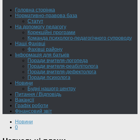
Головна сторінка
Нормативно-правова база
Статут
На допомогу педагогу
Корекційні програми
Команда психолого-педагогічного супроводу
Наші Фахівці
Фахівці району
Інформація для батьків
Поради вчителя-логопеда
Поради вчителя-реабілітолога
Поради вчителя-дефектолога
Поради психолога
Новини
Будні нашого центру
Питання / Відповідь
Вакансії
Графік роботи
Фінансовий звіт
Новини
0