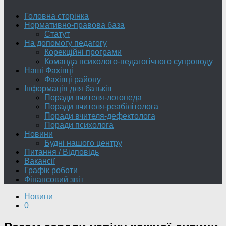
Головна сторінка
Нормативно-правова база
Статут
На допомогу педагогу
Корекційні програми
Команда психолого-педагогічного супроводу
Наші Фахівці
Фахівці району
Інформація для батьків
Поради вчителя-логопеда
Поради вчителя-реабілітолога
Поради вчителя-дефектолога
Поради психолога
Новини
Будні нашого центру
Питання / Відповідь
Вакансії
Графік роботи
Фінансовий звіт
Новини
0