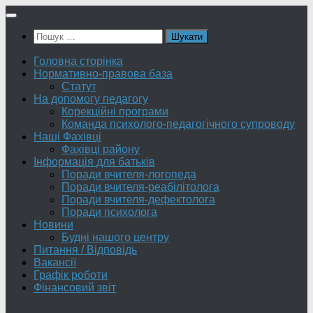
Skip
to
Пошук:
content
Головна сторінка
Нормативно-правова база
Статут
На допомогу педагогу
Корекційні програми
Команда психолого-педагогічного супроводу
Наші Фахівці
Фахівці району
Інформація для батьків
Поради вчителя-логопеда
Поради вчителя-реабілітолога
Поради вчителя-дефектолога
Поради психолога
Новини
Будні нашого центру
Питання / Відповідь
Вакансії
Графік роботи
Фінансовий звіт