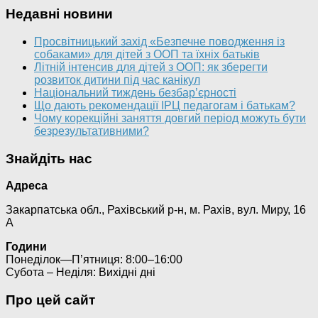
Недавні новини
Просвітницький захід «Безпечне поводження із
собаками» для дітей з ООП та їхніх батьків
Літній інтенсив для дітей з ООП: як зберегти
розвиток дитини під час канікул
Національний тиждень безбар’єрності
Що дають рекомендації ІРЦ педагогам і батькам?
Чому корекційні заняття довгий період можуть бути
безрезультативними?
Знайдіть нас
Адреса
Закарпатська обл., Рахівський р-н, м. Рахів, вул. Миру, 16
А
Години
Понеділок—П’ятниця: 8:00–16:00
Субота – Неділя: Вихідні дні
Про цей сайт