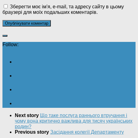
Зберегти моє ім'я, e-mail, та адресу сайту в цьому
браузері для моїх подальших коментарів.
Follow:
Next story
Що таке послуга раннього втручання і
чому вона критично важлива для тисяч українських
родин?
Previous story
Засідання колегії Департаменту