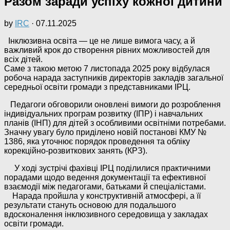
Разом заради успіху кожної дитини
by
IRC
·
07.11.2025
Інклюзивна освіта — це не лише вимога часу, а й
важливий крок до створення рівних можливостей для
всіх дітей.
Саме з такою метою 7 листопада 2025 року відбулася
робоча нарада заступників директорів закладів загальної
середньої освіти громади з представниками ІРЦ.
Педагоги обговорили оновлені вимоги до розроблення
індивідуальних програм розвитку (ІПР) і навчальних
планів (ІНП) для дітей з особливими освітніми потребами.
Значну увагу було приділено новій постанові КМУ №
1386, яка уточнює порядок проведення та обліку
корекційно-розвиткових занять (КРЗ).
У ході зустрічі фахівці ІРЦ поділилися практичними
порадами щодо ведення документації та ефективної
взаємодії між педагогами, батьками й спеціалістами.
Нарада пройшла у конструктивній атмосфері, а її
результати стануть основою для подальшого
вдосконалення інклюзивного середовища у закладах
освіти громади.