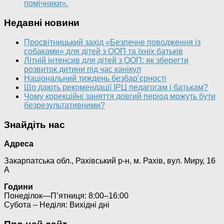
помічники».
Недавні новини
Просвітницький захід «Безпечне поводження із
собаками» для дітей з ООП та їхніх батьків
Літній інтенсив для дітей з ООП: як зберегти
розвиток дитини під час канікул
Національний тиждень безбар’єрності
Що дають рекомендації ІРЦ педагогам і батькам?
Чому корекційні заняття довгий період можуть бути
безрезультативними?
Знайдіть нас
Адреса
Закарпатська обл., Рахівський р-н, м. Рахів, вул. Миру, 16
А
Години
Понеділок—П’ятниця: 8:00–16:00
Субота – Неділя: Вихідні дні