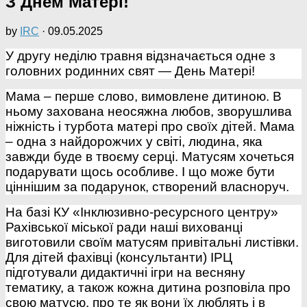
З Днем Матері!
by
IRC
·
09.05.2025
У другу неділю травня відзначається одне з
головних родинних свят — День Матері!
Мама – перше слово, вимовлене дитиною. В
ньому захована неосяжна любов, зворушлива
ніжність і турбота матері про своїх дітей. Мама
– одна з найдорожчих у світі, людина, яка
завжди буде в твоєму серці.
Матусям хочеться
подарувати щось особливе. І що може бути
ціннішим за подарунок, створений власноруч.
На базі КУ «Інклюзивно-ресурсного центру»
Рахівської міської ради
наші вихованці
виготовили своїм матусям привітальні листівки.
Для дітей фахівці (консультанти) ІРЦ
підготували дидактичні ігри на весняну
тематику, а також кожна дитина розповіла про
свою матусю, про те як вони їх люблять і в