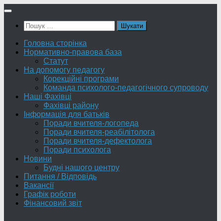
Skip
to
Пошук:
content
Головна сторінка
Нормативно-правова база
Статут
На допомогу педагогу
Корекційні програми
Команда психолого-педагогічного супроводу
Наші Фахівці
Фахівці району
Інформація для батьків
Поради вчителя-логопеда
Поради вчителя-реабілітолога
Поради вчителя-дефектолога
Поради психолога
Новини
Будні нашого центру
Питання / Відповідь
Вакансії
Графік роботи
Фінансовий звіт