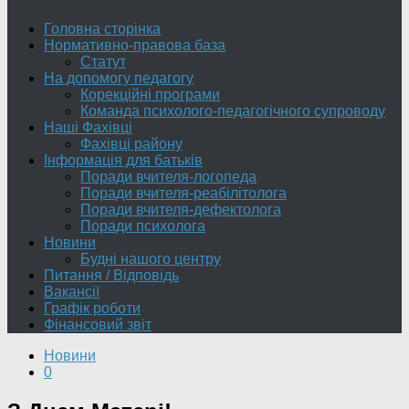
Головна сторінка
Нормативно-правова база
Статут
На допомогу педагогу
Корекційні програми
Команда психолого-педагогічного супроводу
Наші Фахівці
Фахівці району
Інформація для батьків
Поради вчителя-логопеда
Поради вчителя-реабілітолога
Поради вчителя-дефектолога
Поради психолога
Новини
Будні нашого центру
Питання / Відповідь
Вакансії
Графік роботи
Фінансовий звіт
Новини
0